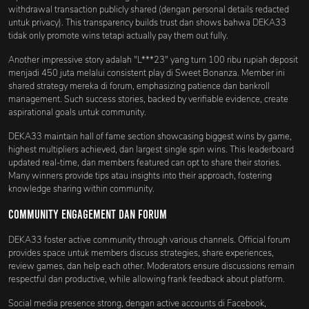
withdrawal transaction publicly shared (dengan personal details redacted
untuk privacy). This transparency builds trust dan shows bahwa DEKA33
tidak only promote wins tetapi actually pay them out fully.
Another impressive story adalah "L***23" yang turn 100 ribu rupiah deposit
menjadi 450 juta melalui consistent play di Sweet Bonanza. Member ini
shared strategy mereka di forum, emphasizing patience dan bankroll
management. Such success stories, backed by verifiable evidence, create
aspirational goals untuk community.
DEKA33 maintain hall of fame section showcasing biggest wins by game,
highest multipliers achieved, dan largest single spin wins. This leaderboard
updated real-time, dan members featured can opt to share their stories.
Many winners provide tips atau insights into their approach, fostering
knowledge sharing within community.
Community Engagement dan Forum
DEKA33 foster active community through various channels. Official forum
provides space untuk members discuss strategies, share experiences,
review games, dan help each other. Moderators ensure discussions remain
respectful dan productive, while allowing frank feedback about platform.
Social media presence strong, dengan active accounts di Facebook,