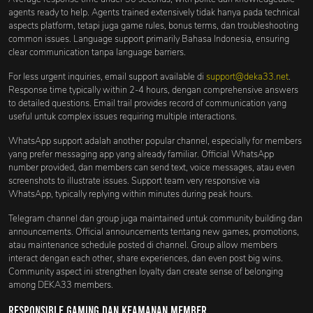
agents ready to help. Agents trained extensively tidak hanya pada technical
aspects platform, tetapi juga game rules, bonus terms, dan troubleshooting
common issues. Language support primarily Bahasa Indonesia, ensuring
clear communication tanpa language barriers.
For less urgent inquiries, email support available di
support@deka33.net
.
Response time typically within 2-4 hours, dengan comprehensive answers
to detailed questions. Email trail provides record of communication yang
useful untuk complex issues requiring multiple interactions.
WhatsApp support adalah another popular channel, especially for members
yang prefer messaging app yang already familiar. Official WhatsApp
number provided, dan members can send text, voice messages, atau even
screenshots to illustrate issues. Support team very responsive via
WhatsApp, typically replying within minutes during peak hours.
Telegram channel dan group juga maintained untuk community building dan
announcements. Official announcements tentang new games, promotions,
atau maintenance schedule posted di channel. Group allow members
interact dengan each other, share experiences, dan even post big wins.
Community aspect ini strengthen loyalty dan create sense of belonging
among DEKA33 members.
Responsible Gaming dan Keamanan Member