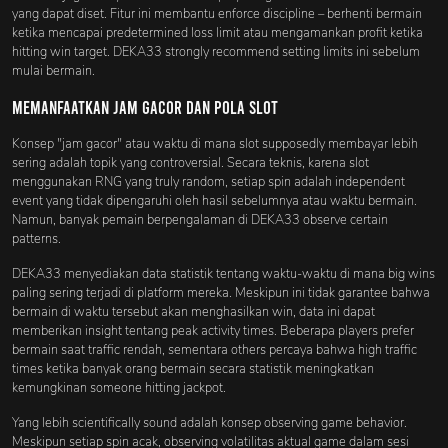
yang dapat diset. Fitur ini membantu enforce discipline – berhenti bermain
ketika mencapai predetermined loss limit atau mengamankan profit ketika
hitting win target. DEKA33 strongly recommend setting limits ini sebelum
mulai bermain.
Memanfaatkan Jam Gacor dan Pola Slot
Konsep "jam gacor" atau waktu di mana slot supposedly membayar lebih
sering adalah topik yang controversial. Secara teknis, karena slot
menggunakan RNG yang truly random, setiap spin adalah independent
event yang tidak dipengaruhi oleh hasil sebelumnya atau waktu bermain.
Namun, banyak pemain berpengalaman di DEKA33 observe certain
patterns.
DEKA33 menyediakan data statistik tentang waktu-waktu di mana big wins
paling sering terjadi di platform mereka. Meskipun ini tidak garantee bahwa
bermain di waktu tersebut akan menghasilkan win, data ini dapat
memberikan insight tentang peak activity times. Beberapa players prefer
bermain saat traffic rendah, sementara others percaya bahwa high traffic
times ketika banyak orang bermain secara statistik meningkatkan
kemungkinan someone hitting jackpot.
Yang lebih scientifically sound adalah konsep observing game behavior.
Meskipun setiap spin acak, observing volatilitas aktual game dalam sesi