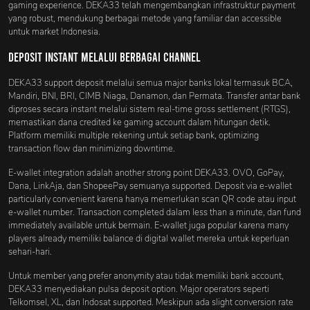
gaming experience. DEKA33 telah mengembangkan infrastruktur payment
yang robust, mendukung berbagai metode yang familiar dan accessible
untuk market Indonesia.
Deposit Instant Melalui Berbagai Channel
DEKA33 support deposit melalui semua major banks lokal termasuk BCA,
Mandiri, BNI, BRI, CIMB Niaga, Danamon, dan Permata. Transfer antar bank
diproses secara instant melalui sistem real-time gross settlement (RTGS),
memastikan dana credited ke gaming account dalam hitungan detik.
Platform memiliki multiple rekening untuk setiap bank, optimizing
transaction flow dan minimizing downtime.
E-wallet integration adalah another strong point DEKA33. OVO, GoPay,
Dana, LinkAja, dan ShopeePay semuanya supported. Deposit via e-wallet
particularly convenient karena hanya memerlukan scan QR code atau input
e-wallet number. Transaction completed dalam less than a minute, dan fund
immediately available untuk bermain. E-wallet juga popular karena many
players already memiliki balance di digital wallet mereka untuk keperluan
sehari-hari.
Untuk member yang prefer anonymity atau tidak memiliki bank account,
DEKA33 menyediakan pulsa deposit option. Major operators seperti
Telkomsel, XL, dan Indosat supported. Meskipun ada slight conversion rate