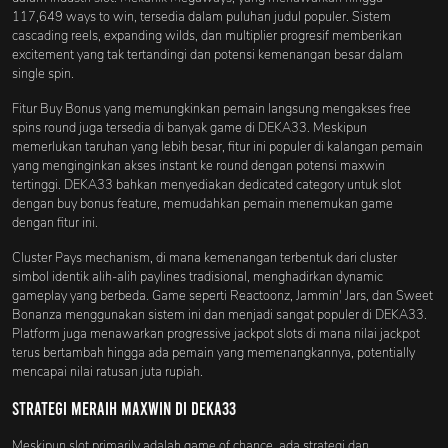
117,649 ways to win, tersedia dalam puluhan judul populer. Sistem
cascading reels, expanding wilds, dan multiplier progresif memberikan
excitement yang tak tertandingi dan potensi kemenangan besar dalam
single spin.
Fitur Buy Bonus yang memungkinkan pemain langsung mengakses free
spins round juga tersedia di banyak game di DEKA33. Meskipun
memerlukan taruhan yang lebih besar, fitur ini populer di kalangan pemain
yang menginginkan akses instant ke round dengan potensi maxwin
tertinggi. DEKA33 bahkan menyediakan dedicated category untuk slot
dengan buy bonus feature, memudahkan pemain menemukan game
dengan fitur ini.
Cluster Pays mechanism, di mana kemenangan terbentuk dari cluster
simbol identik alih-alih paylines tradisional, menghadirkan dynamic
gameplay yang berbeda. Game seperti Reactoonz, Jammin' Jars, dan Sweet
Bonanza menggunakan sistem ini dan menjadi sangat populer di DEKA33.
Platform juga menawarkan progressive jackpot slots di mana nilai jackpot
terus bertambah hingga ada pemain yang memenangkannya, potentially
mencapai nilai ratusan juta rupiah.
Strategi Meraih Maxwin di DEKA33
Meskipun slot primarily adalah game of chance, ada strategi dan