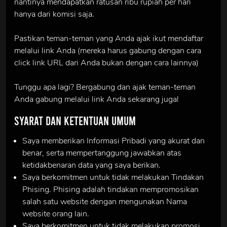
nantinya mendapatkan ratusan ribu rupiah per hari
hanya dari komisi saja.
Pastikan teman-teman yang Anda ajak ikut mendaftar
melalui link Anda (mereka harus gabung dengan cara
click link URL dari Anda bukan dengan cara lainnya)
Tunggu apa lagi? Bergabung dan ajak teman-teman
Anda gabung melalui link Anda sekarang juga!
Syarat Dan Ketentuan Umum
Saya memberikan Informasi Pribadi yang akurat dan
benar, serta mempertanggung jawabkan atas
ketidakbenaran data yang saya berikan.
Saya berkomitmen untuk tidak melakukan Tindakan
Phising. Phising adalah tindakan mempromosikan
salah satu website dengan mengunakan Nama
website orang lain.
Saya berkomitmen untuk tidak melakukan promosi