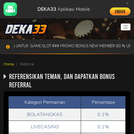
x
DEKA33
Aplikasi Mobile
Unduh
0% UNTUK GAME SLOT ### PROMO BONUS NEW MEMBER 60 % UNTUK 
Home
Referral
Referensikan teman, dan dapatkan BONUS
Referral
Kategori Permainan
Persentase
BOLATANGKAS
0.1%
LIVECASINO
0.1%