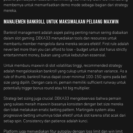
membernya untuk memanfaatkan demo mode sebagai bagian dari strategy
mereka.
Manajemen Bankroll untuk Maksimalkan Peluang Maxwin
Bankroll management adalah aspek paling penting namun sering diabaikan
dalam slot gaming. DEKA33 menyediakan tools dan resources untuk
membantu member mengelola dana mereka secara efektif. First rule adalah
never bet more than you can afford to lose – budget untuk slot harus strictly
entertainment money, bukan uang untuk kebutuhan essensial.
Untuk memburu maxwin di slot volatilitas tinggi, recommended strategy
adalah mengalokasikan bankroll yang cukup untuk menahan variance. As a
rule of thumb, bankroll harus dapat cover minimal 100-150 spins pada bet
size yang dipilih. Dengan cara ini, pemain memiliki sufficient runway untuk
potentially trigger bonus round atau hit big multiplier.
Strategi bet sizing juga crucial. DEKA33 mengobservasi bahwa pemain
yang sukses meraih maxwin biasanya konsisten dengan bet size mereka
dan tidak melakukan erratic betting pattern. Martingale system atau
progressive betting umumnya tidak efektif untuk slot karena sifat acak dari
setiap spin. Consistency dan patience adalah kunci.
Platform juga menyediakan fitur autoplay dengan loss limit dan win limit