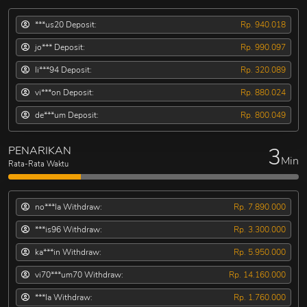
***us20 Deposit:
Rp. 940.018
jo*** Deposit:
Rp. 990.097
li***94 Deposit:
Rp. 320.089
vi***on Deposit:
Rp. 880.024
de***um Deposit:
Rp. 800.049
3
PENARIKAN
Min
Rata-Rata Waktu
no***la Withdraw:
Rp. 7.890.000
***is96 Withdraw:
Rp. 3.300.000
ka***in Withdraw:
Rp. 5.950.000
vi70***um70 Withdraw:
Rp. 14.160.000
***la Withdraw:
Rp. 1.760.000