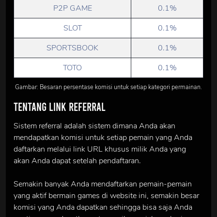
P2P GAME
0.1%
SLOT
0.1%
SPORTSBOOK
0.1%
TOTO
0.1%
Gambar: Besaran persentase komisi untuk setiap kategori permainan.
Tentang Link Referral
Sistem referral adalah sistem dimana Anda akan
mendapatkan komisi untuk setiap pemain yang Anda
daftarkan melalui link URL khusus milik Anda yang
akan Anda dapat setelah pendaftaran.
Semakin banyak Anda mendaftarkan pemain-pemain
yang aktif bermain games di website ini, semakin besar
komisi yang Anda dapatkan sehingga bisa saja Anda