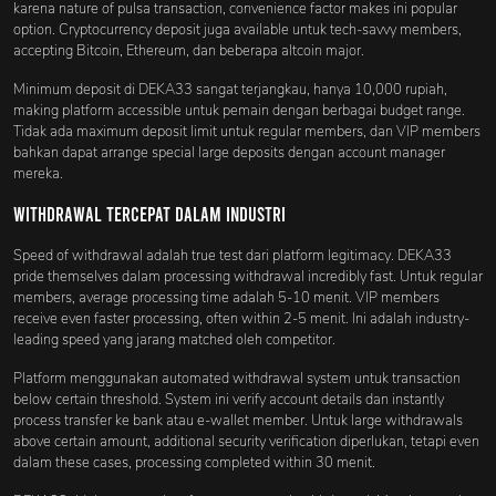
karena nature of pulsa transaction, convenience factor makes ini popular
option. Cryptocurrency deposit juga available untuk tech-savvy members,
accepting Bitcoin, Ethereum, dan beberapa altcoin major.
Minimum deposit di DEKA33 sangat terjangkau, hanya 10,000 rupiah,
making platform accessible untuk pemain dengan berbagai budget range.
Tidak ada maximum deposit limit untuk regular members, dan VIP members
bahkan dapat arrange special large deposits dengan account manager
mereka.
Withdrawal Tercepat dalam Industri
Speed of withdrawal adalah true test dari platform legitimacy. DEKA33
pride themselves dalam processing withdrawal incredibly fast. Untuk regular
members, average processing time adalah 5-10 menit. VIP members
receive even faster processing, often within 2-5 menit. Ini adalah industry-
leading speed yang jarang matched oleh competitor.
Platform menggunakan automated withdrawal system untuk transaction
below certain threshold. System ini verify account details dan instantly
process transfer ke bank atau e-wallet member. Untuk large withdrawals
above certain amount, additional security verification diperlukan, tetapi even
dalam these cases, processing completed within 30 menit.