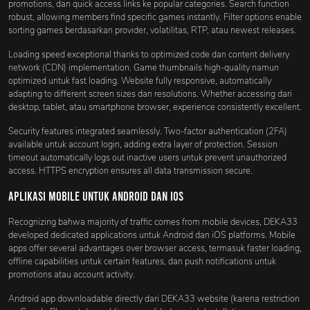
promotions, dan quick access links ke popular categories. Search function
robust, allowing members find specific games instantly. Filter options enable
sorting games berdasarkan provider, volatilitas, RTP, atau newest releases.
Loading speed exceptional thanks to optimized code dan content delivery
network (CDN) implementation. Game thumbnails high-quality namun
optimized untuk fast loading. Website fully responsive, automatically
adapting to different screen sizes dan resolutions. Whether accessing dari
desktop, tablet, atau smartphone browser, experience consistently excellent.
Security features integrated seamlessly. Two-factor authentication (2FA)
available untuk account login, adding extra layer of protection. Session
timeout automatically logs out inactive users untuk prevent unauthorized
access. HTTPS encryption ensures all data transmission secure.
Aplikasi Mobile untuk Android dan iOS
Recognizing bahwa majority of traffic comes from mobile devices, DEKA33
developed dedicated applications untuk Android dan iOS platforms. Mobile
apps offer several advantages over browser access, termasuk faster loading,
offline capabilities untuk certain features, dan push notifications untuk
promotions atau account activity.
Android app downloadable directly dari DEKA33 website (karena restriction