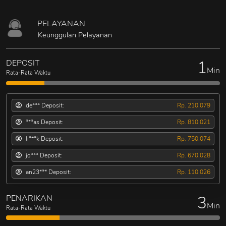
PELAYANAN
Keunggulan Pelayanan
1
DEPOSIT
Min
Rata-Rata Waktu
de*** Deposit:
Rp. 210.079
***as Deposit:
Rp. 810.021
li***k Deposit:
Rp. 750.074
jo*** Deposit:
Rp. 670.028
an23*** Deposit:
Rp. 110.026
3
PENARIKAN
Min
Rata-Rata Waktu