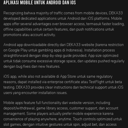
Aplikasi Mobile untuk Android dan iOS
Recognizing bahwa majority of traffic comes from mobile devices, DEKA33
developed dedicated applications untuk Android dan iOS platforms. Mobile
apps offer several advantages over browser access, termasuk faster loading,
offline capabilities untuk certain features, dan push notifications untuk
promotions atau account activity.
Android app downloadable directly dari DEKA33 website (karena restriction
on Google Play untuk gambling apps di Indonesia). Installation process
straightforward dengan step-by-step guide provided. App size optimized
untuk tidak consume excessive storage space, dan updates pushed regularly
dengan bug fixes dan new features.
iOS app, while also not available di App Store untuk same regulatory
reasons, dapat installed via enterprise certificate atau TestFlight untuk beta
testing. DEKA33 provides clear instructions dan technical support untuk iOS
users yang encounter installation issues.
Mobile apps feature full functionality dari website version, including
deposit/withdrawal, game library access, customer support, dan account
management. Some players actually prefer mobile experience karena
convenience of playing anywhere, anytime. Touch controls optimized untuk
slot games, dengan intuitive gestures untuk spin, adjust bet, dan access