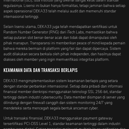
International (GLI), dua institusi yang dikenal sangat ketat dalam standar
regulasinya. Lisensi ini bukan hanya formalitas, tetapi jaminan bahwa setiap
aspek operasional DEKA33 telah melalui audit dan memenuhi standar
internasional tertinggi.
Selain lisensi utama, DEKA33 juga telah mendapatkan sertifikasi untuk
Random Number Generator (RNG) dari iTech Labs, memastikan bahwa
setiap putaran slot benar-benar acak dan tidak dapat dimanipulasi oleh
pihak manapun. Transparansi ini memberikan peace of mind kepada pemain
bahwa mereka bermain di platform yang fair dan dapat dipercaya. Sistem
audit dilakukan secara berkala oleh pihak independen, dan hasilnya dapat
diakses oleh member yang ingin memverifikasi integritas platform.
Keamanan Data dan Transaksi Berlapis
DEKA33 mengimplementasikan sistem keamanan berlapis yang setara
dengan standar perbankan internasional. Setiap data pribadi dan informasi
finansial member dienkripsi menggunakan teknologi SSL 256-bit, standar
tertinggi dalam industri cybersecurity. Data member disimpan di server yang
dilindungi dengan firewall canggih dan sistem monitoring 24/7 yang
mendeteksi serta mencegah segala bentuk ancaman cyber.
Untuk transaksi finansial, DEKA33 menggunakan payment gateway
tersertifikasi PCI-DSS Level 1, standar keamanan tertinggi dalam industri