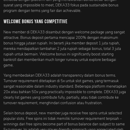
syarat yang impossible to meet, DEKA33 fokus pada sustainable bonus
program dengan terms yang fair dan achievable.
Welcome Bonus yang Competitive
New member di DEKA33 disambut dengan welcome package yang sangat
attractive. Bonus deposit pertama mencapai 200% dengan maksimum
bonus hingga jutaan rupiah. Ini berarti jika member deposit 1 juta rupiah,
mereka mendapatkan tambahan 2 juta rupiah sebagai bonus, total 3 juta
rupiah untuk bermain. Welcome bonus ini significantly boost starting
bankroll dan memberikan much longer runway untuk explore berbagai
game.
Yang membedakan DEKA33 adalah transparency dalam bonus terms.
Turnover requirement ditetapkan di 5x untuk slot games, yang termasuk
sangat reasonable dalam industry standard. Beberapa platform menetapkan
20x atau bahkan 50x yang practically impossible to complete. DEKA33 juga
clearly list games yang contribute fully, partially, atau tidak contribute ke
turnover requirement, menghindari confusion atau frustration.
Selain bonus deposit, new member juga receive free spins untuk selected
popular slots. Free spins ini tidak memiliki turnover requirement terpisah –
winnings dari free spins become part of bonus balance dan subject to same
5x turnover. Ini adalah very player-friendly approach yang appreciated oleh