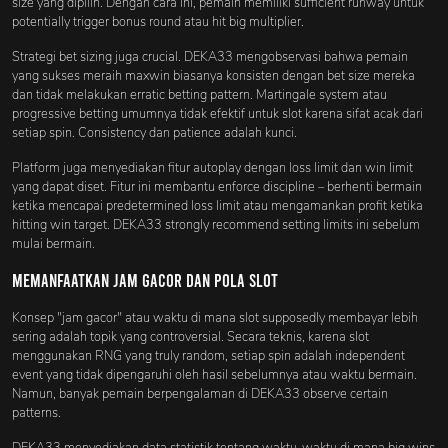
size yang dipilih. Dengan cara ini, pemain memiliki sufficient runway untuk
potentially trigger bonus round atau hit big multiplier.
Strategi bet sizing juga crucial. DEKA33 mengobservasi bahwa pemain
yang sukses meraih maxwin biasanya konsisten dengan bet size mereka
dan tidak melakukan erratic betting pattern. Martingale system atau
progressive betting umumnya tidak efektif untuk slot karena sifat acak dari
setiap spin. Consistency dan patience adalah kunci.
Platform juga menyediakan fitur autoplay dengan loss limit dan win limit
yang dapat diset. Fitur ini membantu enforce discipline – berhenti bermain
ketika mencapai predetermined loss limit atau mengamankan profit ketika
hitting win target. DEKA33 strongly recommend setting limits ini sebelum
mulai bermain.
Memanfaatkan Jam Gacor dan Pola Slot
Konsep "jam gacor" atau waktu di mana slot supposedly membayar lebih
sering adalah topik yang controversial. Secara teknis, karena slot
menggunakan RNG yang truly random, setiap spin adalah independent
event yang tidak dipengaruhi oleh hasil sebelumnya atau waktu bermain.
Namun, banyak pemain berpengalaman di DEKA33 observe certain
patterns.
DEKA33 menyediakan data statistik tentang waktu-waktu di mana big wins