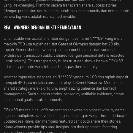
yang life-changing. Platform secara transparan share success stories
(dengan permission dari winners) untuk inspire community dan demonstrate
bahwa big wins adalah real dan achievable.
Real Winners dengan Bukti Pembayaran
One notable win adalah member dengan username "J***89" yang meraih
maxwin 750 juta rupiah dari slot Gates of Olympus dengan bet 20 ribu
rupiah. Screenshot dari winning spin, account balance, dan successful
withdrawal transaction publicly shared (dengan personal details redacted
untuk privacy). This transparency builds trust dan shows bahwa DEKA33
tidak only promote wins tetapi actually pay them out fully.
Another impressive story adalah "L***23" yang turn 100 ribu rupiah deposit
menjadi 450 juta melalui consistent play di Sweet Bonanza. Member ini
shared strategy mereka di forum, emphasizing patience dan bankroll
management. Such success stories, backed by verifiable evidence, create
aspirational goals untuk community.
DEKA33 maintain hall of fame section showcasing biggest wins by game,
highest multipliers achieved, dan largest single spin wins. This leaderboard
updated real-time, dan members featured can opt to share their stories.
Many winners provide tips atau insights into their approach, fostering
knowledge sharing within community.