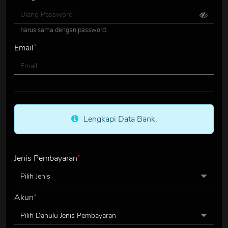
harus sama dengan password.
Email
*
Lengkapi Data Bank.
Jenis Pembayaran
*
Akun
*