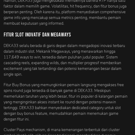
Namun, DEKA33 juga mengedukasi membernya bahwa RTP hanya satu
faktor dalam memilih game. Volatilitas, hit frequency, dan fitur bonus juga
berperan penting. Oleh karena itu, platform menyediakan comprehensive
game info yang mencakup semua metrics penting, membantu pemain
membuat keputusan yang informed.
Fitur Slot Inovatif dan Megaways
DEKA33 selalu berada di garis depan dalam mengadopsi inovasi terbaru
dalam industri slot. Mekanik Megaways, yang menawarkan hingga
117,649 ways to win, tersedia dalam puluhan judul populer. Sistem
cascading reels, expanding wilds, dan multiplier progresif memberikan
excitement yang tak tertandingi dan potensi kemenangan besar dalam
single spin.
Fitur Buy Bonus yang memungkinkan pemain langsung mengakses free
spins round juga tersedia di banyak game di DEKA33. Meskipun
memerlukan taruhan yang lebih besar, fitur ini populer di kalangan pemain
yang menginginkan akses instant ke round dengan potensi maxwin
tertinggi. DEKA33 bahkan menyediakan dedicated category untuk slot
dengan buy bonus feature, memudahkan pemain menemukan game
dengan fitur ini.
Cluster Pays mechanism, di mana kemenangan terbentuk dari cluster