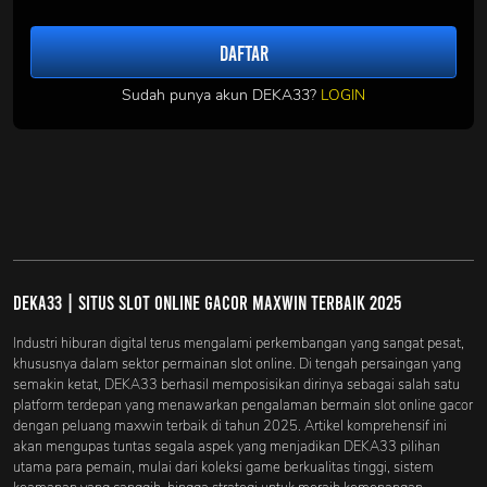
Daftar
Sudah punya akun DEKA33?
LOGIN
DEKA33 | Situs Slot Online Gacor Maxwin Terbaik 2025
Industri hiburan digital terus mengalami perkembangan yang sangat pesat,
khususnya dalam sektor permainan slot online. Di tengah persaingan yang
semakin ketat, DEKA33 berhasil memposisikan dirinya sebagai salah satu
platform terdepan yang menawarkan pengalaman bermain slot online gacor
dengan peluang maxwin terbaik di tahun 2025. Artikel komprehensif ini
akan mengupas tuntas segala aspek yang menjadikan DEKA33 pilihan
utama para pemain, mulai dari koleksi game berkualitas tinggi, sistem