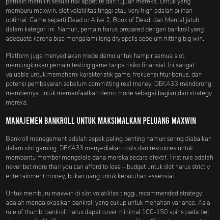
pemain memilih sesuai risk appetite dan tujuan mereka. Untuk yang
memburu maxwin, slot volatilitas tinggi atau very high adalah pilihan
optimal. Game seperti Dead or Alive 2, Book of Dead, dan Mental jatuh
dalam kategori ini. Namun, pemain harus prepared dengan bankroll yang
adequate karena bisa mengalami long dry spells sebelum hitting big win.
Platform juga menyediakan mode demo untuk hampir semua slot,
memungkinkan pemain testing game tanpa risiko finansial. Ini sangat
valuable untuk memahami karakteristik game, frekuensi fitur bonus, dan
potensi pembayaran sebelum committing real money. DEKA33 mendorong
membernya untuk memanfaatkan demo mode sebagai bagian dari strategy
mereka.
Manajemen Bankroll untuk Maksimalkan Peluang Maxwin
Bankroll management adalah aspek paling penting namun sering diabaikan
dalam slot gaming. DEKA33 menyediakan tools dan resources untuk
membantu member mengelola dana mereka secara efektif. First rule adalah
never bet more than you can afford to lose – budget untuk slot harus strictly
entertainment money, bukan uang untuk kebutuhan essensial.
Untuk memburu maxwin di slot volatilitas tinggi, recommended strategy
adalah mengalokasikan bankroll yang cukup untuk menahan variance. As a
rule of thumb, bankroll harus dapat cover minimal 100-150 spins pada bet