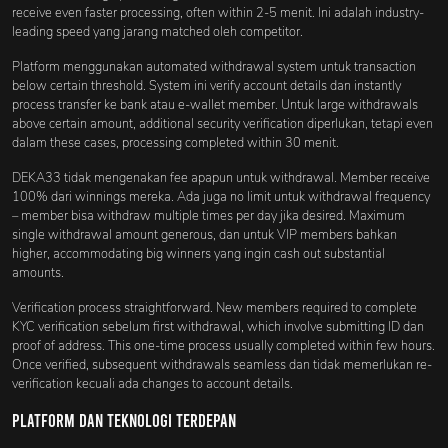
receive even faster processing, often within 2-5 menit. Ini adalah industry-
leading speed yang jarang matched oleh competitor.
Platform menggunakan automated withdrawal system untuk transaction
below certain threshold. System ini verify account details dan instantly
process transfer ke bank atau e-wallet member. Untuk large withdrawals
above certain amount, additional security verification diperlukan, tetapi even
dalam these cases, processing completed within 30 menit.
DEKA33 tidak mengenakan fee apapun untuk withdrawal. Member receive
100% dari winnings mereka. Ada juga no limit untuk withdrawal frequency
– member bisa withdraw multiple times per day jika desired. Maximum
single withdrawal amount generous, dan untuk VIP members bahkan
higher, accommodating big winners yang ingin cash out substantial
amounts.
Verification process straightforward. New members required to complete
KYC verification sebelum first withdrawal, which involve submitting ID dan
proof of address. This one-time process usually completed within few hours.
Once verified, subsequent withdrawals seamless dan tidak memerlukan re-
verification kecuali ada changes to account details.
Platform dan Teknologi Terdepan