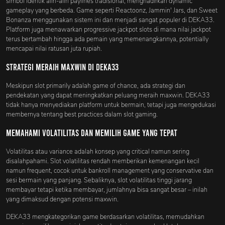
simbol identik alih-alih paylines tradisional, menghadirkan dynamic
gameplay yang berbeda. Game seperti Reactoonz, Jammin' Jars, dan Sweet
Bonanza menggunakan sistem ini dan menjadi sangat populer di DEKA33.
Platform juga menawarkan progressive jackpot slots di mana nilai jackpot
terus bertambah hingga ada pemain yang memenangkannya, potentially
mencapai nilai ratusan juta rupiah.
Strategi Meraih Maxwin di DEKA33
Meskipun slot primarily adalah game of chance, ada strategi dan
pendekatan yang dapat meningkatkan peluang meraih maxwin. DEKA33
tidak hanya menyediakan platform untuk bermain, tetapi juga mengedukasi
membernya tentang best practices dalam slot gaming.
Memahami Volatilitas dan Memilih Game yang Tepat
Volatilitas atau variance adalah konsep yang critical namun sering
disalahpahami. Slot volatilitas rendah memberikan kemenangan kecil
namun frequent, cocok untuk bankroll management yang conservative dan
sesi bermain yang panjang. Sebaliknya, slot volatilitas tinggi jarang
membayar tetapi ketika membayar, jumlahnya bisa sangat besar – inilah
yang dimaksud dengan potensi maxwin.
DEKA33 mengkategorikan game berdasarkan volatilitas, memudahkan