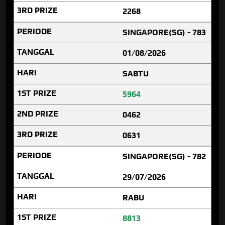
2268
SINGAPORE(SG) - 783
01/08/2026
SABTU
5964
0462
0631
SINGAPORE(SG) - 782
29/07/2026
RABU
8813