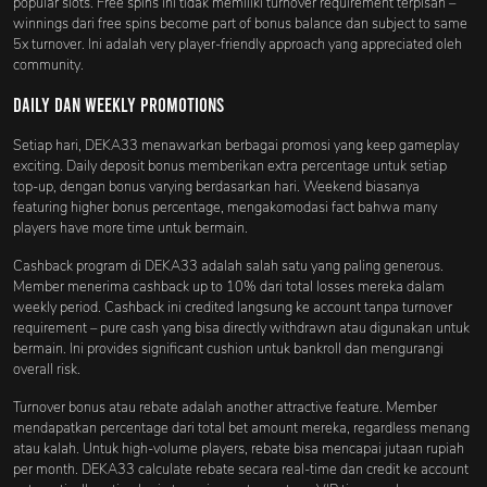
popular slots. Free spins ini tidak memiliki turnover requirement terpisah –
winnings dari free spins become part of bonus balance dan subject to same
5x turnover. Ini adalah very player-friendly approach yang appreciated oleh
community.
Daily dan Weekly Promotions
Setiap hari, DEKA33 menawarkan berbagai promosi yang keep gameplay
exciting. Daily deposit bonus memberikan extra percentage untuk setiap
top-up, dengan bonus varying berdasarkan hari. Weekend biasanya
featuring higher bonus percentage, mengakomodasi fact bahwa many
players have more time untuk bermain.
Cashback program di DEKA33 adalah salah satu yang paling generous.
Member menerima cashback up to 10% dari total losses mereka dalam
weekly period. Cashback ini credited langsung ke account tanpa turnover
requirement – pure cash yang bisa directly withdrawn atau digunakan untuk
bermain. Ini provides significant cushion untuk bankroll dan mengurangi
overall risk.
Turnover bonus atau rebate adalah another attractive feature. Member
mendapatkan percentage dari total bet amount mereka, regardless menang
atau kalah. Untuk high-volume players, rebate bisa mencapai jutaan rupiah
per month. DEKA33 calculate rebate secara real-time dan credit ke account