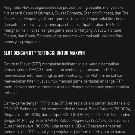
Pragmatic Play, sebagai salah satu provider paling populer, menyediakan
hits seperti Gates of Olympus, Sweet Bonanza, Starlight Princess, dan The
Dog House Megaways. Game-game ini terkenal dengan volatilitas tinggi
dan potensi maxwin yang mencapai ribuan kali lipat taruhan. PG Soft
menghadirkan inovasi dengan game seperti Mahjong Ways 2, Fortune
Dragon, dan Candy Bonanza yang menampilkan mekanik unik dan fitur
bonus yang engaging.
Slot dengan RTP Tertinggi untuk Maxwin
Return to Player (RTP) merupakan indikator krusial yang diperhatikan
pemain serius. DEKA33 memahami pentingnya transparansi RTP dan
menyediakan informasi lengkap untuk setiap game. Platform ini bahkan
menyediakan filter khusus untuk mencari game berdasarkan range RTP,
memudahkan member menemukan slot dengan persentase pengembalian
tertinggi.
Game-game dengan RTP di atas 97% tersedia dalam jumlah substansial di
DEKA33. Beberapa judul recommended termasuk Blood Suckers (98.00%),
Mega Joker (99.00%), dan Jackpot 6000 (98.80%) dari NetEnt. Slot modern
dengan RTP tinggi seperti White Rabbit Megaways (97.72%) dan Gonzo's
Quest Megaways (96.00%) juga tersedia. DEKA33 secara transparan
menampilkan RTP aktual yang berjalan di platform mereka, bukan hanya