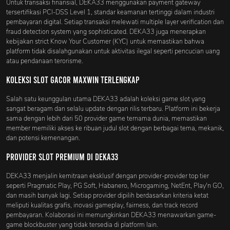
Untuk transaksi finansial, DEKA33 menggunakan payment gateway
tersertifikasi PCI-DSS Level 1, standar keamanan tertinggi dalam industri
pembayaran digital. Setiap transaksi melewati multiple layer verification dan
fraud detection system yang sophisticated. DEKA33 juga menerapkan
kebijakan strict Know Your Customer (KYC) untuk memastikan bahwa
platform tidak disalahgunakan untuk aktivitas ilegal seperti pencucian uang
atau pendanaan terorisme.
Koleksi Slot Gacor Maxwin Terlengkap
Salah satu keunggulan utama DEKA33 adalah koleksi game slot yang
sangat beragam dan selalu update dengan rilis terbaru. Platform ini bekerja
sama dengan lebih dari 50 provider game ternama dunia, memastikan
member memiliki akses ke ribuan judul slot dengan berbagai tema, mekanik,
dan potensi kemenangan.
Provider Slot Premium di DEKA33
DEKA33 menjalin kemitraan eksklusif dengan provider-provider top tier
seperti Pragmatic Play, PG Soft, Habanero, Microgaming, NetEnt, Play'n GO,
dan masih banyak lagi. Setiap provider dipilih berdasarkan kriteria ketat
meliputi kualitas grafis, inovasi gameplay, fairness, dan track record
pembayaran. Kolaborasi ini memungkinkan DEKA33 menawarkan game-
game blockbuster yang tidak tersedia di platform lain.