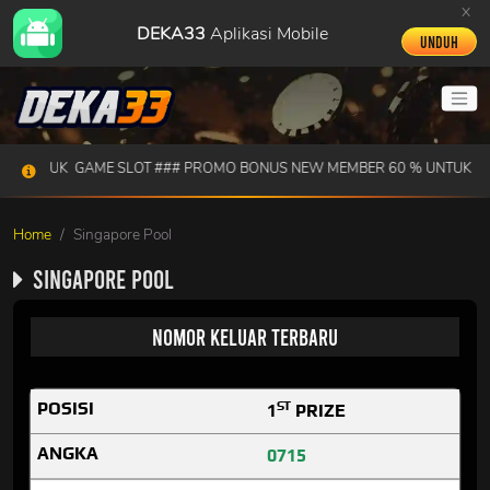
x
DEKA33
Aplikasi Mobile
Unduh
UNTUK GAME SLOT ### PROMO BONUS NEW MEMBER 60 % UNTUK GAME
Home
Singapore Pool
Singapore Pool
Nomor Keluar Terbaru
ST
1
PRIZE
0715