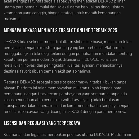
akan mengupas tuntas segala aspek yang menjadikan DEKA33 pilihan
utama para pemain, mulai dari koleksi game berkualitas tinggi, sistem
keamanan yang canggih, hingga strategi untuk meraih kemenangan
maksimal.
Mengapa DEKA33 Menjadi Situs Slot Online Terbaik 2025
DEKA33 tidak sekedar menjadi platform slot online biasa, melainkan telah
berevolusi menjadi ekosistem gaming yang komprehensif. Platform ini
menggabungkan teknologi terkini dengan pemahaman mendalam tentang
kebutuhan pemain modern. Sejak diluncurkan, DEKA33 konsisten
melakukan inovasi dan peningkatan kualitas layanan, menjadikannya
destinasi favorit ribuan pemain aktif setiap harinya.
Reputasi DEKA33 sebagai situs slot gacor maxwin terbaik bukan tanpa
alasan. Platform ini telah membayarkan miliaran rupiah kepada para
pemenang, dengan track record pembayaran yang sempurna tanpa ada
kasus penundaan atau penolakan withdrawal yang tidak beralasan.
Transparansi dalam operasional dan komitmen terhadap fair play menjadi
fondasi kepercayaan yang dibangun DEKA33 dengan para membernya.
Lisensi dan Regulasi yang Terpercaya
Keamanan dan legalitas merupakan prioritas utama DEKA33. Platform ini