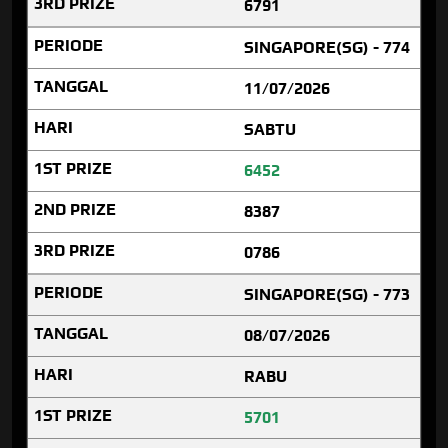
6791
SINGAPORE(SG) - 774
11/07/2026
SABTU
6452
8387
0786
SINGAPORE(SG) - 773
08/07/2026
RABU
5701