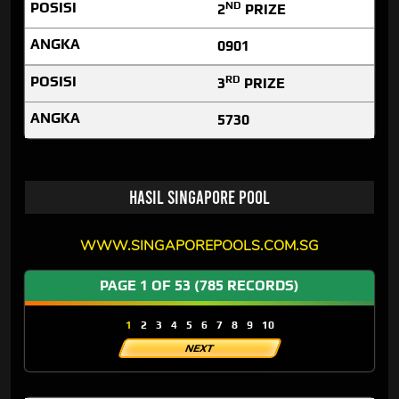
ND
2
PRIZE
0901
RD
3
PRIZE
5730
Hasil Singapore Pool
WWW.SINGAPOREPOOLS.COM.SG
PAGE
1
OF
53
(785 RECORDS)
1
2
3
4
5
6
7
8
9
10
NEXT