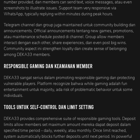
number provided, dan members can send text, voice messages, atau even
screenshots to illustrate issues. Support team very responsive via
WhatsApp, typically replying within minutes during peak hours.
Telegram channel dan group juga maintained untuk community building dan
announcements. Official announcements tentang new games, promotions,
atau maintenance schedule posted di channel. Group allow members
interact dengan each other, share experiences, dan even post big wins.
Community aspect ini strengthen loyalty dan create sense of belonging
among DEKA33 members.
Responsible Gaming dan Keamanan Member
DEKA33 sangat serius dalam promoting responsible gaming dan protecting
vulnerable players. Platform recognize bahwa while gaming adalah fun
entertainment untuk majority, ada risk of problematic behavior untuk some
individuals.
Tools untuk Self-Control dan Limit Setting
DEKA33 provides comprehensive suite of responsible gaming tools. Deposit
limits allow members set maximum amount mereka dapat deposit dalam
specified time period – daily, weekly, atau monthly. Once limit reached,
system automatically blocks further deposits until next period. Ini powerful