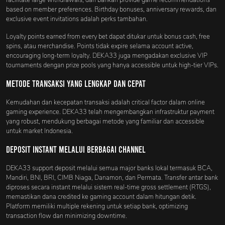
facilitate large withdrawals, dan bahkan provide game recommendations
based on member preferences. Birthday bonuses, anniversary rewards, dan
exclusive event invitations adalah perks tambahan.
Loyalty points earned from every bet dapat ditukar untuk bonus cash, free
spins, atau merchandise. Points tidak expire selama account active,
encouraging long-term loyalty. DEKA33 juga mengadakan exclusive VIP
tournaments dengan prize pools yang hanya accessible untuk high-tier VIPs.
Metode Transaksi yang Lengkap dan Cepat
Kemudahan dan kecepatan transaksi adalah critical factor dalam online
gaming experience. DEKA33 telah mengembangkan infrastruktur payment
yang robust, mendukung berbagai metode yang familiar dan accessible
untuk market Indonesia.
Deposit Instant Melalui Berbagai Channel
DEKA33 support deposit melalui semua major banks lokal termasuk BCA,
Mandiri, BNI, BRI, CIMB Niaga, Danamon, dan Permata. Transfer antar bank
diproses secara instant melalui sistem real-time gross settlement (RTGS),
memastikan dana credited ke gaming account dalam hitungan detik.
Platform memiliki multiple rekening untuk setiap bank, optimizing
transaction flow dan minimizing downtime.