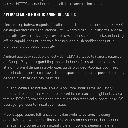
access. HTTPS encryption ensures all data transmission secure.
Aplikasi Mobile untuk Android dan iOS
Recognizing bahwa majority of traffic comes from mobile devices, DEKA33
developed dedicated applications untuk Android dan iOS platforms. Mobile
apps offer several advantages over browser access, termasuk faster loading,
offline capabilities untuk certain features, dan push notifications untuk
promotions atau account activity.
Android app downloadable directly dari DEKA33 website (karena restriction
on Google Play untuk gambling apps di Indonesia). Installation process
straightforward dengan step-by-step guide provided. App size optimized
untuk tidak consume excessive storage space, dan updates pushed regularly
dengan bug fixes dan new features.
iOS app, while also not available di App Store untuk same regulatory
reasons, dapat installed via enterprise certificate atau TestFlight untuk beta
testing. DEKA33 provides clear instructions dan technical support untuk iOS
users yang encounter installation issues.
Mobile apps feature full functionality dari website version, including
deposit/withdrawal, game library access, customer support, dan account
management. Some players actually prefer mobile experience karena